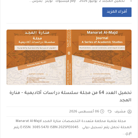
1 تحميل المجلد 2 يوليوز 2026 July فيسبوك تويتر بنترس...
أقراء المزيد
تحميل العدد 64 من مجلة سلسلة دراسات أكاديمية - منارة
المجد
مشرف
06 أغسطس 2026
مجلة علمية محكمة متعددة التخصصات منارة المجد Manarat Al-Majd
المجلة تحمل رقم تسجيل دولي E-ISSN: 3085-5470 ISBN 2025PE0045 رقم
الإي...